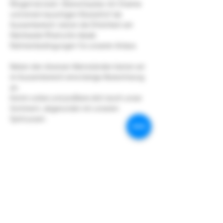
Klingental statt. Überschaubar, mit Charme 
und einem lauschigen Klosterhof als 
Aussenbereich, bietet die Örtlichkeit am 
Kleinbasler Rheinufer ideale 
Rahmenbedingungen für unseren Anlass.
Neben den diversen Weinständen bieten wir 
im Aussenbereich eine bierige Abwechslung 
an.
Komm vorbei und proBiere dich durch unser 
Sortiment, abgerundet mit unseren 
Spirituosen.
Diese Veranstaltung
teilen