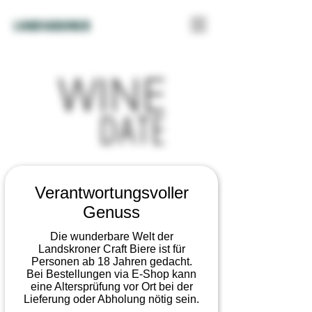
LANDSKRONER
Verantwortungsvoller
Wine Date
Genuss
Do., 08. Mai
  |  
Museum Kleines Klingental
Die wunderbare Welt der
Landskroner Craft Biere ist für
Basel
Personen ab 18 Jahren gedacht.
Bei Bestellungen via E-Shop kann
Die WINE DATE Basel 2025 bringt rund 30
eine Altersprüfung vor Ort bei der
Winzer:innen und Weinhändler:innen an einen
Lieferung oder Abholung nötig sein.
Ort, um die faszinierende Welt des Weins