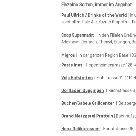
Einzelne Sorten, immer im Angebot
|
Paul Ullrich / Drinks of the World
In 
alkoholfrei Pale Ale, Yuzu & Grapefruit
Coop Supermarkt
| In den Filialen Grell
Arlesheim, Dornach, Therwil, Ettingen, Bä
Migros
| In der ganzen Region Basel (33 
Paste Ines
| Hegenheimerstrasse 128, 
Volg Hofstetten
|
Flühstrasse 11, 4114 
Dorfladen Duggingen
| Kirchstrasse 
Bucher/Gabele Grillcenter
| Delsberg
Brand Metzgerei Pratteln
| Bahnhofst
Henz Delikatessen
| Hauptstrasse 15,