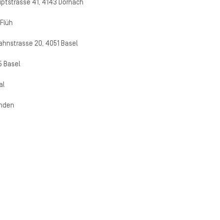
ptstrasse 41, 4143 Dornach
 Flüh
ahnstrasse 20, 4051 Basel
5 Basel
al
inden