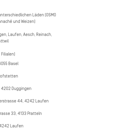
unterschiedlichen Läden (OSMO
 Panaché und Weizen)
ingen, Laufen, Aesch, Reinach,
ttwil
Filialen)
4055 Basel
Hofstetten
6, 4202 Duggingen
erstrasse 44, 4242 Laufen
rasse 33, 4133 Pratteln
 4242 Laufen