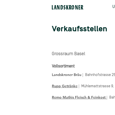
LANDSKRONER
U
Verkaufsstellen
Grossraum Basel
Vollsor
timent
Landskroner Bräu
|
Bahnhofstrasse 25
Rupp Getränke
|
Mühlemattstrasse 9, 
Remo Mathis Fleisch & Feinkost
|
Bah