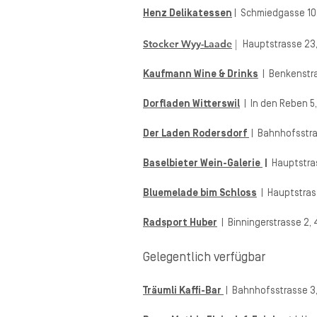
Henz Delikatessen
| Schmiedgasse 10,
Stocker Wyy-Laade
|
Hauptstrasse 23
Kaufmann Wine & Drinks
| Benkenstras
Dorfladen Witterswil
| In den Reben 5,
Der Laden Rodersdorf
| Bahnhofsstra
Baselbieter Wein-Galerie
|
Hauptstra
Bluemelade bim Schloss
|
Hauptstras
Radsport Huber
| Binningerstrasse 2, 
Gelegentlich verfügbar
Träumli Kaffi-Bar
| Bahnhofsstrasse 3,