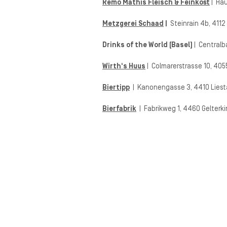
Remo Mathis Fleisch & Feinkost
| Hau
Metzgerei Schaad
|
Steinrain 4b, 4112
Drinks of the World (Basel)
| Centralb
Wirth‘s Huus
| Colmarerstrasse 10, 405
Biertipp
| Kanonengasse 3, 4410 Liest
Bierfabrik
| Fabrikweg 1, 4460 Gelterk