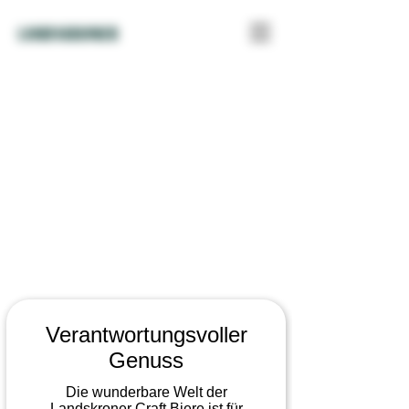
LANDSKRONER
Leider ist das gewünschte Produkt nicht lieferbar
Mein Benutzerkonto
Bestellungen verfolgen
Favoriten
Warenkorb
Gutscheine
Preise anzeigen in:
CHF
Verantwortungsvoller
Genuss
Die wunderbare Welt der
Landskroner Craft Biere ist für