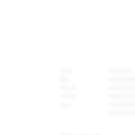
Verein
Gastronomie
Blog
Verkaufsstell
Über uns
Datenschutze
Kontakt
Allgemeine G
Shop
Versandbedi
Zahlungsmet