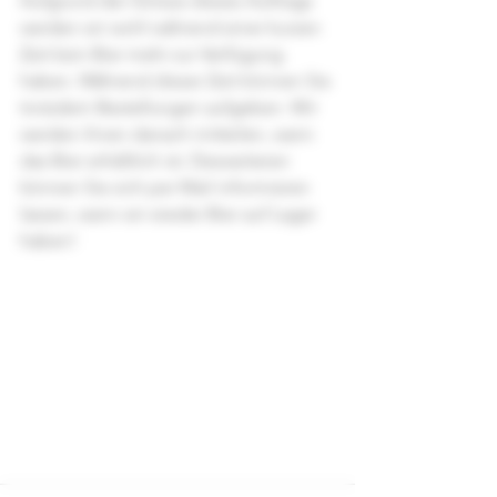
Aufgrund der Grösse dieses Auftrags 
werden wir wohl während einer kurzen 
Zeit kein Bier mehr zur Verfügung 
haben. Während dieser Zeit können Sie 
trotzdem Bestellungen aufgeben. Wir 
werden ihnen danach mitteilen, wann 
das Bier erhältlich ist. Desweiteren 
können Sie sich per Mail informieren 
lassen, wann wir wieder Bier auf Lager 
haben!